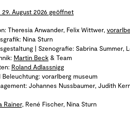
s 29. August 2026 geöffnet
on: Theresia Anwander, Felix Wittwer,
vorarlb
sgrafik: Nina Sturn
gsgestaltung | Szenografie: Sabrina Summer, 
hnik:
Martin Beck
& Team
ten:
Roland Adlassnigg
 Beleuchtung: vorarlberg museum
agement: Johannes Nussbaumer, Judith Ker
a Rainer,
René Fischer, Nina Sturn