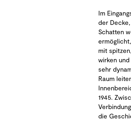
Im Eingangs
der Decke, 
Schatten we
ermöglicht
mit spitze
wirken und
sehr dynam
Raum leite
Innenberei
1945. Zwis
Verbindung
die Geschi