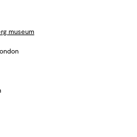
erg museum
London
n