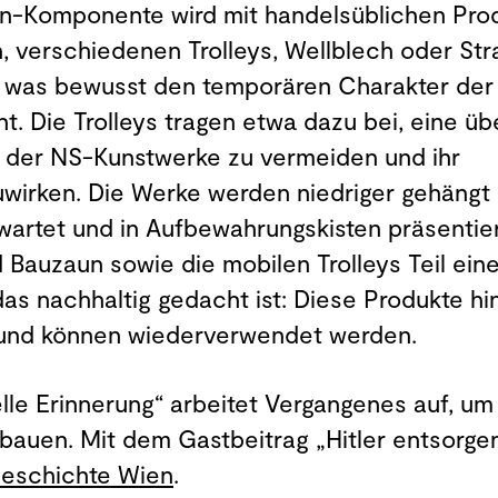
n-Komponente wird mit handelsüblichen Pro
, verschiedenen Trolleys, Wellblech oder St
, was bewusst den temporären Charakter der I
ht. Die Trolleys tragen etwa dazu bei, eine ü
g der NS-Kunstwerke zu vermeiden und ihr
wirken. Die Werke werden niedriger gehängt a
artet und in Aufbewahrungskisten präsentier
d Bauzaun sowie die mobilen Trolleys Teil ein
as nachhaltig gedacht ist: Diese Produkte hi
und können wiederverwendet werden.
lle Erinnerung“ arbeitet Vergangenes auf, um 
 bauen. Mit dem Gastbeitrag „Hitler entsorge
eschichte Wien
.