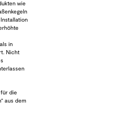
dukten wie
raßenkegeln
nstallation
berhöhte
ls in
t. Nicht
es
nterlassen
für die
n“ aus dem