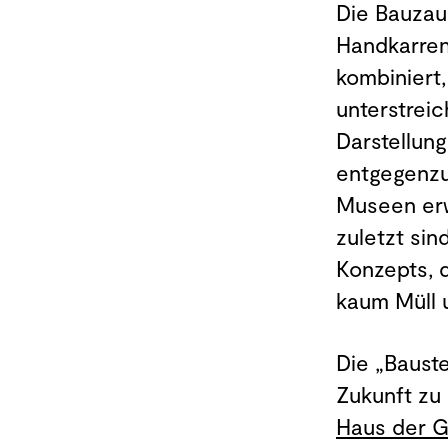
Die Bauzau
Handkarren
kombiniert
unterstreic
Darstellun
entgegenzu
Museen erw
zuletzt sin
Konzepts, d
kaum Müll 
Die „Bauste
Zukunft zu
Haus der G