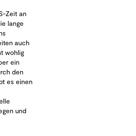
S-Zeit an
ie lange
ns
eiten auch
t wohlig
ber ein
urch den
bt es einen
elle
egen und